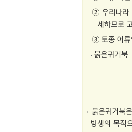
② 우리나라
세하므로 고
③ 토종 어류
붉은귀거북
붉은귀거북은 
방생의 목적으