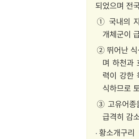
되었으며 전
① 국내의 
개체군이 
② 뛰어난 
며 하천과 
력이 강한 
식하므로 
③ 고유어종
급격히 감
황소개구리