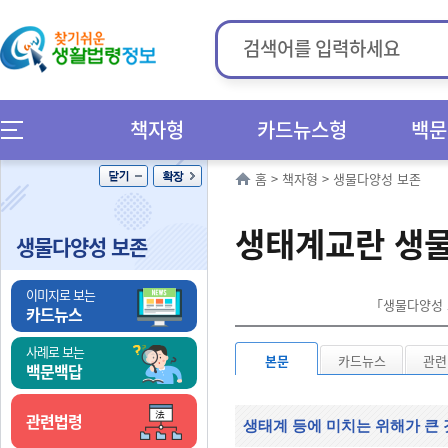
책자형
카드뉴스형
백문
홈
>
책자형
>
생물다양성 보존
생태계교란 생물
생물다양성 보존
이미지로 보는
「생물다양성 보
카드뉴스
사례로 보는
본문
카드뉴스
관련
백문백답
관련법령
생태계 등에 미치는 위해가 큰