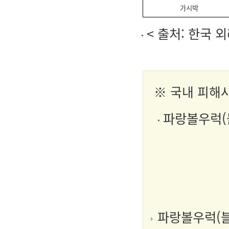
가시박
< 출처: 한국 
※ 국내 피해
파랑볼우럭(블
파랑볼우럭(블