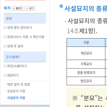
사설묘지의 종
목차
장례
사설묘지의 종류
장례 절차 알아보기
14조
제1항).
장례서비스 이용 시 확인사항
구분
장례 후 절차
개인묘지
장사(葬事)
가족묘지
화장(火葬)하기
종중·문중묘지
매장하기
법인묘지
매장 절차 및 방법
공설묘지 이용
※ “분묘”는
사설묘지 이용