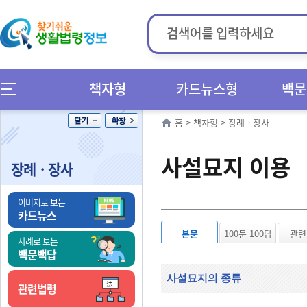
책자형
카드뉴스형
백문
홈
>
책자형
>
장례ㆍ장사
사설묘지 이용
장례ㆍ장사
이미지로 보는
카드뉴스
본문
100문 100답
관련
사례로 보는
백문백답
사설묘지의 종류
관련법령