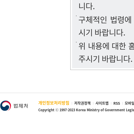
니다.
구체적인 법령에
시기 바랍니다.
위 내용에 대한
주시기 바랍니다.
개인정보처리방침
저작권정책
사이트맵
RSS
모바일
Copyright ⓒ 1997-2023 Korea Ministry of Government Legi