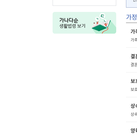
가정
가
가족
결
보
상
상속
양