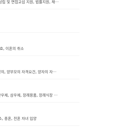
양육비, 양육비 부담의무, 양육비 산정기준, 양육비 이행확보, 양육비이행관리원, 협의 성립 및 면접교섭 지원, 법률지원, 채권 추심지원, 양육비 지급 이행 강제의 방법, 한시적 양육비 긴급지원, 양육비 채무 불이행자에 대한 제재
무효, 이혼의 취소
입양, 일반양자, 친양자, 보호대상아동, 국내입양, 국제입양, 입양의 성립요건, 입양의 합의, 양부모의 자격요건, 양자의 자격요건, 친권자, 법정대리인, 피성년후견인, 성년후견인, 입양의 동의, 입양의 승낙, 친권상실, 입양아동에 관한 교육, 입양아동 인도와 보고, 입양정보의 제공, 사후서비스 제공, 입양절차, 입양의 신고절차, 입양신고의 심사, 입양신고서, 가정법원의 허가, 입양의 효과, 양자의 성과 본, 입양의 무효, 입양의 취소, 파양, 협의상 파양, 재판상 파양, 양육보조금, 결연, 국제입양아동보고서, 입양허가, 입양교육, 소송 절차의 승계, 입양취소의 원인
장례, 장례식, 장례식장, 장례 지원, 무연고 사망자, 상례, 장사, 발인제, 위령제, 노제, 반우제, 삼우제, 장례용품, 장례식장 이용, 상조, 상조업체, 상조서비스, 선불식 할부거래, 선불식 할부계약, 사망, 사망신고, 사망신고 의무자, 사망진단서, 시체검안서, 화장, 화장시기, 화장신고, 화장장소, 화장방법, 개장, 화장시설, 공설화장시설, 사설화장시설, 사용료, 봉안, 봉안시설, 공설봉안시설, 사설봉안시설, 자연장, 자연장지, 공설자연장지, 사설자연장지, 매장, 매장시기, 매장신고, 매장장소, 매장방법, 개장신고, 묘지, 공설묘지, 분묘, 설치기간, 사설묘지, 개인묘지, 가족묘지, 법인묘지
, 중혼, 전혼 자녀 입양