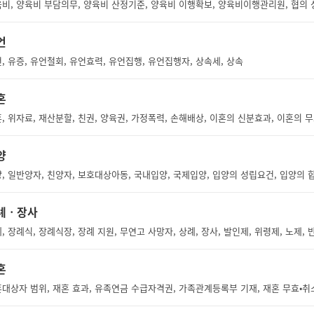
언
, 유증, 유언철회, 유언효력, 유언집행, 유언집행자, 상속세, 상속
혼
, 위자료, 재산분할, 친권, 양육권, 가정폭력, 손해배상, 이혼의 신분효과, 이혼의 
양
례ㆍ장사
혼
대상자 범위, 재혼 효과, 유족연금 수급자격권, 가족관계등록부 기재, 재혼 무효•취소