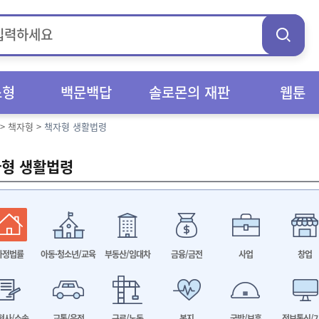
스형
백문백답
솔로몬의 재판
웹툰
>
책자형
>
책자형 생활법령
형 생활법령
가정법률
아동·청소년/교육
부동산/임대차
금융/금전
사업
창업
형사/소송
교통/운전
근로/노동
복지
국방/보훈
정보통신/