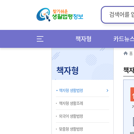
책자형
카드뉴
홈
책자형
책자
책자형 생활법령
책자형 생활조례
외국어 생활법령
맞춤형 생활법령
민