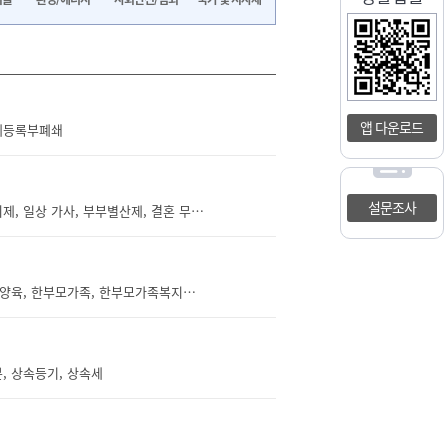
앱 다운로드
관계등록부폐쇄
설문조사
결혼, 혼인, 혼인 적령, 결혼 나이, 결혼 동의, 미성년자, 근친혼, 결혼 효과, 인척, 성년의제, 일상 가사, 부부별산제, 결혼 무효, 결혼 취소, 혼인무효소송, 혼인취소소송, 사기 결혼, 법원, 조정, 손해배상, 위자료, 약혼, 약혼 성립요건, 약혼 연령, 약혼 나이, 약혼 효과, 약혼 해제, 파혼, 파혼 사유, 예물 반환, 결혼 자금, 결혼 비용, 근로복지공단, 혼례비 융자, 대출, 한도, 이자, 금리, 결혼식, 결혼 지원, 공공예식장, 무료예식장, 대관, 대관료, 결혼장려금, 결혼지원금, 결혼축하금, 결혼보조금, 신혼특공, 특별공급, 주택, 예비신혼부부, 전세임대, 전세, 월세, 기금e든든, 신혼집, 부동산, 계약, 주택, 매매, 계약서, 전입신고, 확정일자, 부부공동명의, 등기, 결혼준비, 결혼준
보호출산, 위기임산부, 위기임신, 위기임신상담, 보호출산상담, 1308, 원가정양육, 직접양육, 한부모가족, 한부모가족복지시설, 산전후지원, 산후조리도우미, 출산후아동보호, 출산지원, 지역상담기관, 비식별화, 익명출산, 익명진료, 사회보장관리번호, 임산부확인서, 산전검진, 보호출산비용, 숙려기간, 임산부진료기록, 출생정보, 출생통보, 출생신고, 출생확인서, 성본창설, 가족관계등록부기록, 아동보호신청, 아동인도, 입양, 친권정지, 긴급보호비, 출생증서공개, 생모정보, 생부정보, 아동권리보장원
, 상속등기, 상속세