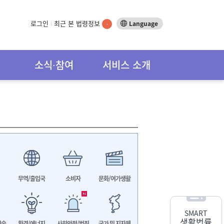
로그인
최근 본 법령정보
Language
-
소식∙참여
서비스 소개
무역/출입국
소비자
문화/여가생활
SMART
생활법률
기술
환경/에너지
사회안전/범죄
국가 및 지자체