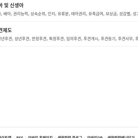
아 및 신생아
견제도
년후견, 성년후견, 한정후견, 특정후견, 임의후견, 후견개시, 후견등기, 후견사무, 
사이트맵
RSS
모바일 홈페이지
생활법령 블로그
모바일QR
생활법령배너달기