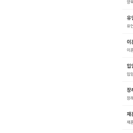
유
유언
이
이혼
입
장
재
재혼