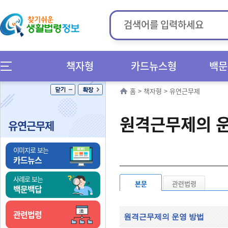
책자형
카드뉴스형
백문
홈
>
책자형
>
유연근무제
원격근무제의 
유연근무제
이미지로 보는
카드뉴스
사례로 보는
본문
관련법령
백문백답
관련법령
원격근무제의 운영 방법