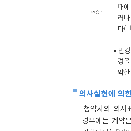
때에
② 승낙
러나
다(
▪
변경
경을
약한
의사실현에 의한
청약자의 의사표
경우에는 계약은