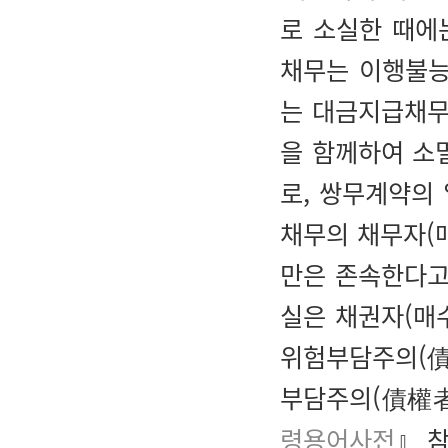
로 소실한 때에
채무는 이행불능
는 대금지급채무
을 함께하여 소
로, 쌍무계약의
채무의 채무자(
만은 존속한다고
실은 채권자(매
위험부담주의(債
부담주의(債權
령용어사전
』 참