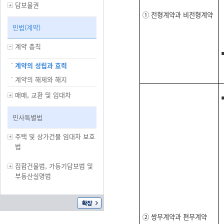
담보물권
① 전형계약과 비전형계약
민법(계약)
계약 총칙
계약의 성립과 효력
계약의 해제와 해지
매매, 교환 및 임대차
민사특별법
주택 및 상가건물 임대차 보호
법
집합건물법, 가등기담보법 및
부동산실명법
② 쌍무계약과 편무계약