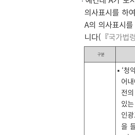
의사표시를 하여
A의 의사표시를 
니다(『
국가법령
구분
▪
‘청
어내
전의
있는
인광
을 