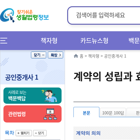
책자형
카드뉴스형
백문
홈
>
책자형
>
공인중개사 1
계약의 성립과 
공인중개사 1
사례로 보는
백문백답
본문
100문 100답
판
관련법령
목차
계약의 의의