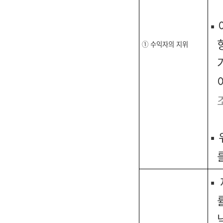
▪
① 수익자의 지위
▪
▪