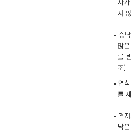
자가
지 
▪
승낙
않은
를 
조
).
▪
연착
를 
▪
격지
낙은