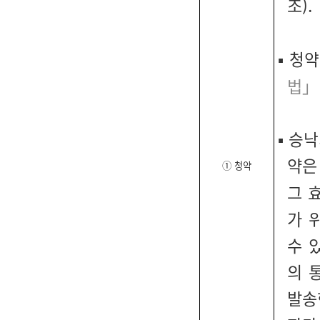
조).
▪
청약
법」
▪
승낙
약은
① 청약
그 
가 
수 
의 
발송