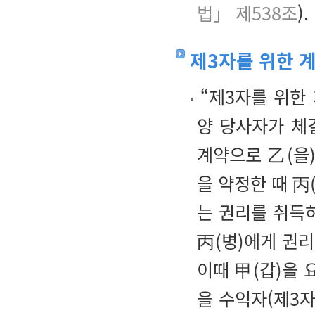
법」 제538조
).
제3자를 위한 
“제3자를 위한
양 당사자가 체
계약으로 乙(을)
을 약정한 때 丙
는 권리를 취득하
丙(병)에게 권리
이때 甲(갑)을 요
을 수익자(제3