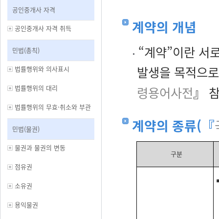
공인중개사 자격
계약의 개념
공인중개사 자격 취득
“계약”이란 서로
민법(총칙)
발생을 목적으로
법률행위와 의사표시
법률행위의 대리
령용어사전
』 참
법률행위의 무효·취소와 부관
계약의 종류(『
민법(물권)
물권과 물권의 변동
구분
점유권
소유권
용익물권