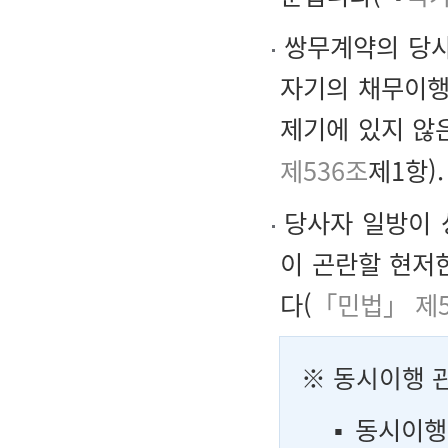
쌍무계약의 당사
자기의 채무이행
제기에 있지 않
제536조
제1항).
당사자 일방이 
이 곤란할 현저
다(
「민법」 제5
※ 동시이행 
▪ 동시이