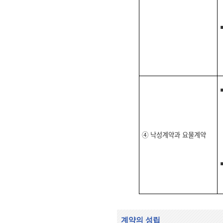
④ 낙성계약과 요물계약
계약의 성립