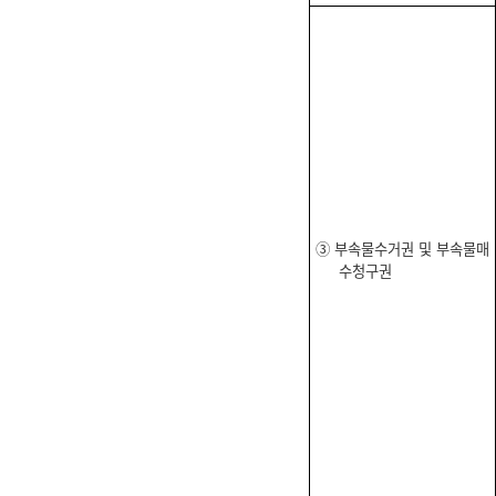
③ 부속물수거권 및 부속물매
수청구권