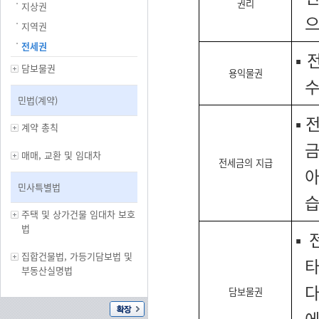
권리
지상권
으
지역권
전세권
▪
담보물권
용익물권
수
민법(계약)
▪ 
계약 총칙
금
매매, 교환 및 임대차
전세금의 지급
아
민사특별법
주택 및 상가건물 임대차 보호
법
▪
집합건물법, 가등기담보법 및
타
부동산실명법
다
담보물권
에