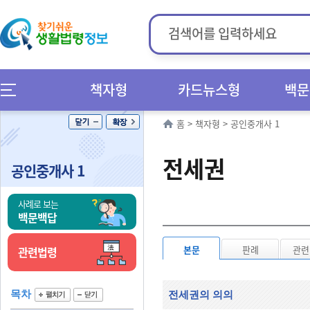
책자형
카드뉴스형
백문
홈
>
책자형
>
공인중개사 1
전세권
공인중개사 1
사례로 보는
백문백답
본문
판례
관련
관련법령
목차
전세권의 의의