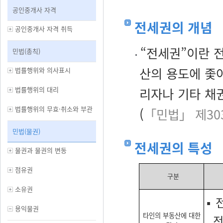
공인중개사 자격
전세권의 개념
공인중개사 자격 취득
“전세권”이란 
민법(총칙)
산의 용도에 좇
법률행위와 의사표시
법률행위의 대리
리자나 기타 채
법률행위의 무효·취소와 부관
(
「민법」 제30
민법(물권)
전세권의 특성
물권과 물권의 변동
점유권
구분
소유권
▪
용익물권
타인의 부동산에 대한
전