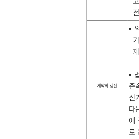
고
전
▪
기
제
▪
존
계약의 갱신
신
다
에
로