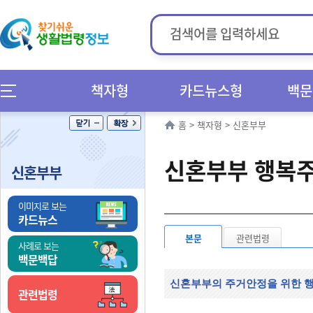
책자형
카드뉴스형
백문
홈
>
책자형
>
신혼부부
신혼부부 행복
신혼부부
이미지로 보는
카드뉴스
본문
관련법령
사례로 보는
백문백답
신혼부부의 주거안정을 위한 
관련법령