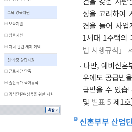
건을 갖춘 사람
성을 고려하여 시
보육·양육지원
견을 들어 사업
보육지원
양육지원
1세대 1주택의
자녀 관련 세제 혜택
법 시행규칙」 
일·가정 양립지원
다만, 예비신혼부
근로시간 단축
우에도 공급받을 
출산휴가 육아휴직
급받을 수 있습
경력단절여성등을 위한 지원
및
별표 5
제1호)
신혼부부 산업