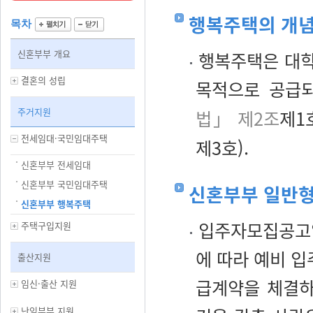
행복주택의 개
목차
신혼부부 개요
행복주택은 대학
결혼의 성립
목적으로 공급
주거지원
법」 제2조
제1
전세임대·국민임대주택
제3호).
신혼부부 전세임대
신혼부부 국민임대주택
신혼부부 일반형
신혼부부 행복주택
입주자모집공고일
주택구입지원
에 따라 예비 
출산지원
급계약을 체결하
임신·출산 지원
난임부부 지원