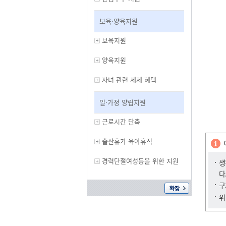
보육·양육지원
보육지원
양육지원
자녀 관련 세제 혜택
일·가정 양립지원
근로시간 단축
출산휴가 육아휴직
경력단절여성등을 위한 지원
생
다
구
위