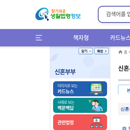
책자형
카드뉴
홈
신혼
신혼부부
이미지로 보는
카드뉴스
사례로 보는
백문백답
신혼
관련법령