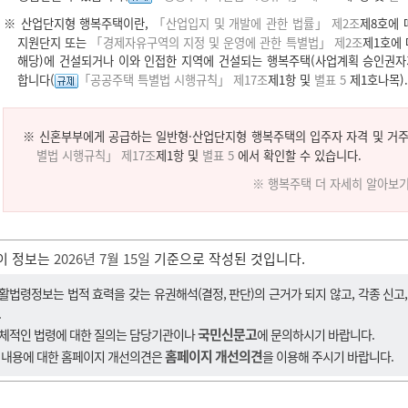
※ 산업단지형 행복주택이란,
「산업입지 및 개발에 관한 법률」 제2조
제8호에 
지원단지 또는
「경제자유구역의 지정 및 운영에 관한 특별법」 제2조
제1호에
해당)에 건설되거나 이와 인접한 지역에 건설되는 행복주택(사업계획 승인권자
합니다(
「공공주택 특별법 시행규칙」 제17조
제1항 및
별표 5
제1호나목).
※ 신혼부부에게 공급하는 일반형·산업단지형 행복주택의 입주자 자격 및 거
별법 시행규칙」 제17조
제1항 및
별표 5
에서 확인할 수 있습니다.
※ 행복주택 더 자세히 알아보
이 정보는
2026년 7월 15일
기준으로 작성된 것입니다.
활법령정보는 법적 효력을 갖는 유권해석(결정, 판단)의 근거가 되지 않고, 각종 신고
.
국민신문고
체적인 법령에 대한 질의는 담당기관이나
에 문의하시기 바랍니다.
홈페이지 개선의견
 내용에 대한 홈페이지 개선의견은
을 이용해 주시기 바랍니다.