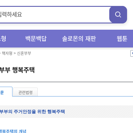
스형
백문백답
솔로몬의 재판
웹툰
>
책자형
>
신혼부부
부부 행복주택
본문
관련법령
부부의 주거안정을 위한 행복주택
행복주택의 개념