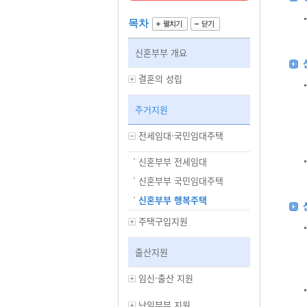
목차
신혼부부 개요
결혼의 성립
주거지원
전세임대·국민임대주택
신혼부부 전세임대
신혼부부 국민임대주택
신혼부부 행복주택
주택구입지원
출산지원
임신·출산 지원
난임부부 지원