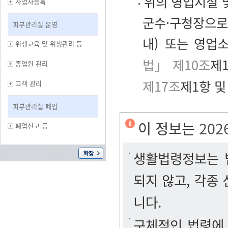
위의 영업시설 및
사업자등록
군수·구청장으로
피부관리실 운영
내) 또는 영업
위생교육 및 위생관리 등
법」 제10조
제1
종업원 관리
제17조
제1항 및
고객 관리
피부관리실 폐업
이 정보는
202
폐업신고 등
생활법령정보는 법
되지 않고, 각종
니다.
구체적인 법령에