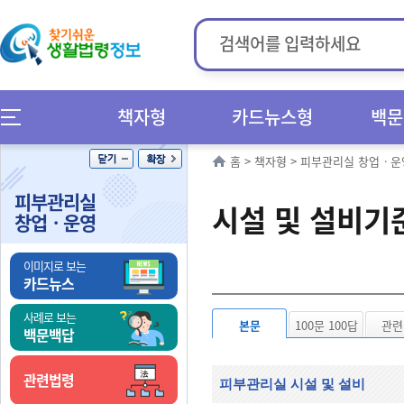
책자형
카드뉴스형
백문
홈
>
책자형
>
피부관리실 창업ㆍ운
피부관리실
시설 및 설비기
창업ㆍ운영
이미지로 보는
카드뉴스
사례로 보는
본문
100문 100답
관련
백문백답
관련법령
피부관리실 시설 및 설비