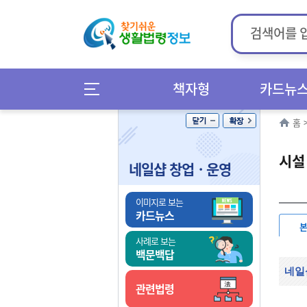
책자형
카드뉴
홈
시설
네일샵 창업ㆍ운영
이미지로 보는
카드뉴스
사례로 보는
백문백답
네일
관련법령