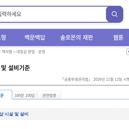
스형
백문백답
솔로몬의 재판
웹툰
>
책자형
>
네일샵 창업ㆍ운영
 및 설비기준
「공중위생관리법」 2026년 11월 12일 시
본문
100문 100답
관련법령
샵 시설 및 설비