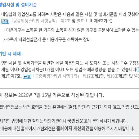
영업시설 및 설비기준
네일샵의 영업신고를 하려는 사람은 다음과 같은 시설 및 설비기준을 미리 갖춰야
「공중위생관리법 시행규칙」 제2조
및
별표 1
Ⅱ 제4호가목).
미용기구는 소독을 한 기구와 소독을 하지 않은 기구를 구분하여 보관할 수 있는
소독기·자외선살균기 등 미용기구를 소독하는 장비
위반 시 제재
영업시설 및 설비기준을 위반한 네일 미용업자는 시·도지사 또는 시장·군수·구청장
개월 이내)·영업정지처분(1개월 이내) 또는 영업소 폐쇄명령을 받을 수 있습니다(
제1항제7호,
「공중위생관리법 시행규칙」 제17조
제1항,
제19조
제1항 및
별표
이 정보는
2026년 7월 15일
기준으로 작성된 것입니다.
활법령정보는 법적 효력을 갖는 유권해석(결정, 판단)의 근거가 되지 않고, 각종 신고
.
국민신문고
체적인 법령에 대한 질의는 담당기관이나
에 문의하시기 바랍니다.
홈페이지 개선의견
 내용에 대한 홈페이지 개선의견은
을 이용해 주시기 바랍니다.