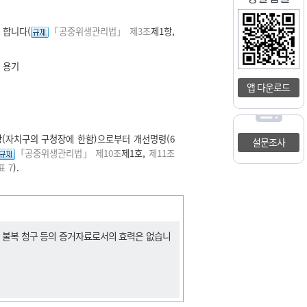
 합니다(
「공중위생관리법」 제3조
제1항,
 용기
앱 다운로드
(자치구의 구청장에 한함)으로부터 개선명령(6
설문조사
「공중위생관리법」 제10조
제1호,
제11조
 7
).
, 불복 청구 등의 증거자료로서의 효력은 없습니