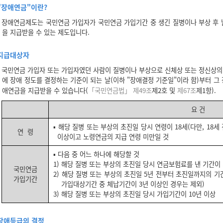
"장애연금"이란?
장애연금제도는 국민연금 가입자가 국민연금 가입기간 중 생긴 질병이나 부상 후 남
을 지급받을 수 있는 제도입니다.
지급대상자
국민연금 가입자 또는 가입자였던 사람이 질병이나 부상으로 신체상 또는 정신상의 
에 장애 정도를 결정하는 기준이 되는 날(이하 "장애결정 기준일"이라 함)부터 그
애연금을 지급받을 수 있습니다(
「국민연금법」 제49조
제2호 및
제67조
제1항).
요 건
▪ 해당 질병 또는 부상의 초진일 당시 연령이 18세(다만, 18
연 령
이상이고 노령연금의 지급 연령 미만일 것
▪ 다음 중 어느 하나에 해당할 것
1) 해당 질병 또는 부상의 초진일 당시 연금보험료를 낸 기간이
국민연금
2) 해당 질병 또는 부상의 초진일 5년 전부터 초진일까지의 기간
가입기간
가입대상기간 중 체납기간이 3년 이상인 경우는 제외)
3) 해당 질병 또는 부상의 초진일 당시 가입기간이 10년 이상
장애등급의 결정