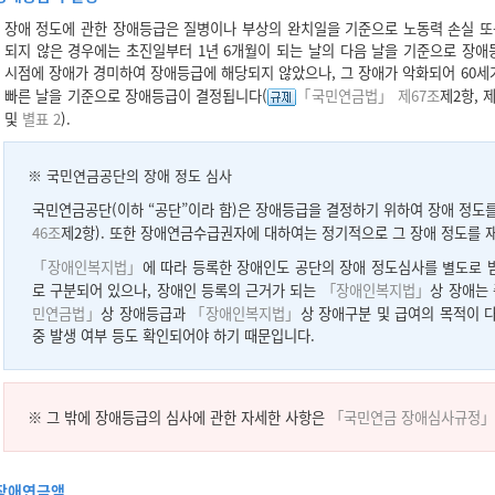
장애 정도에 관한 장애등급은 질병이나 부상의 완치일을 기준으로 노동력 손실 또는
되지 않은 경우에는 초진일부터 1년 6개월이 되는 날의 다음 날을 기준으로 장애등
시점에 장애가 경미하여 장애등급에 해당되지 않았으나, 그 장애가 악화되어 60세가
빠른 날을 기준으로 장애등급이 결정됩니다(
「국민연금법」 제67조
제2항, 
및
별표 2
).
※ 국민연금공단의 장애 정도 심사
국민연금공단(이하 “공단”이라 함)은 장애등급을 결정하기 위하여 장애 정도
46조
제2항). 또한 장애연금수급권자에 대하여는 정기적으로 그 장애 정도를 
「장애인복지법」
에 따라 등록한 장애인도 공단의 장애 정도심사를
별도로
받
로 구분되어 있으나, 장애인 등록의 근거가 되는
「장애인복지법」
상 장애는
민연금법」
상 장애등급과
「장애인복지법」
상 장애구분 및 급여의 목적이 
중 발생 여부 등도 확인되어야 하기 때문입니다.
※ 그 밖에 장애등급의 심사에 관한 자세한 사항은
「국민연금 장애심사규정」
장애연금액