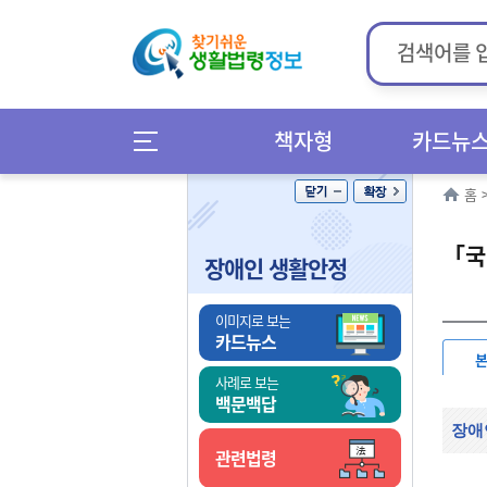
책자형
카드뉴
홈
「국
장애인 생활안정
이미지로 보는
카드뉴스
사례로 보는
백문백답
장애
관련법령