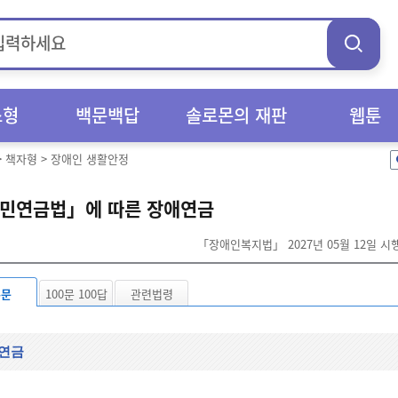
스형
백문백답
솔로몬의 재판
웹툰
>
책자형
>
장애인 생활안정
민연금법」에 따른 장애연금
「장애인복지법」 2027년 05월 12일 
본문
100문 100답
관련법령
연금