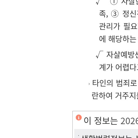
√ "① 자살
족, ③ 정
관리가 필요
에 해당하는
√ 자살예방
계가 어렵다
타인의 범죄로
란하여 거주지
이 정보는
202