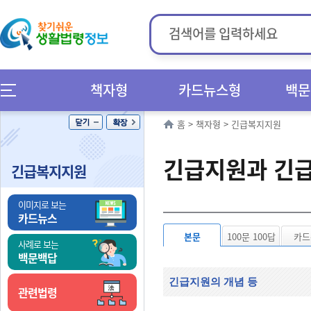
책자형
카드뉴스형
백문
홈
>
책자형
>
긴급복지지원
긴급지원과 긴
긴급복지지원
이미지로 보는
카드뉴스
본문
100문 100답
카드
사례로 보는
백문백답
긴급지원의 개념 등
관련법령