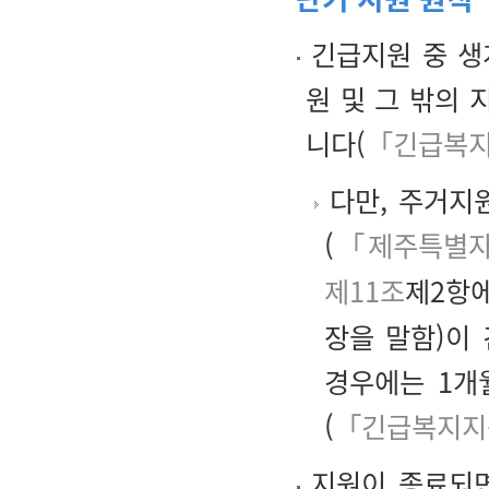
긴급지원 중 생
원 및 그 밖의
니다(
「긴급복지
다만, 주거지원
(
「제주특별자
제11조
제2항에
장을 말함)이
경우에는 1개
(
「긴급복지지
지원이 종료되면