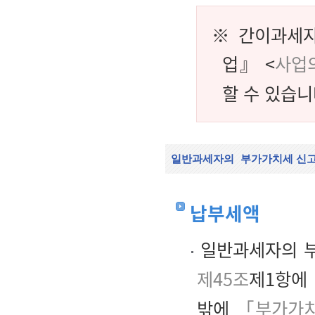
※ 간이과세자
업』 <
사업
할 수 있습니
일반과세자의
부가가치세 신고
납부세액
일반과세자의 부
제45조
제1항에
밖에
「부가가