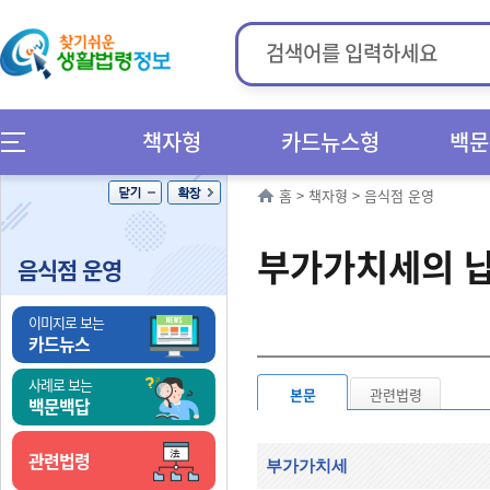
책자형
카드뉴스형
백문
홈
>
책자형
>
음식점 운영
부가가치세의 
음식점 운영
이미지로 보는
카드뉴스
사례로 보는
본문
관련법령
백문백답
관련법령
부가가치세