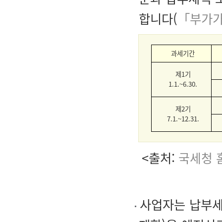
합니다(
「부가가
과세기간
제1기
1.1.~6.30.
제2기
7.1.~12.31.
<출처:
국세청 홈페
사업자는 납부세