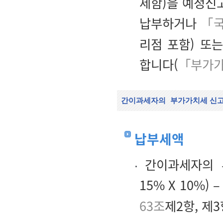
제함)을 예정신
납부하거나
「
리점 포함) 또
합니다(
「부가가
간이과세자의
부가가치세 신고
납부세액
간이과세자의 부
15% X 10%)
63조
제2항, 제