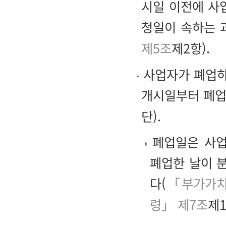
시일 이전에 사
청일이 속하는 
제5조
제2항).
사업자가 폐업하
개시일부터 폐업
단).
폐업일은 사업
폐업한 날이 
다(
「부가가치
령」 제7조
제1