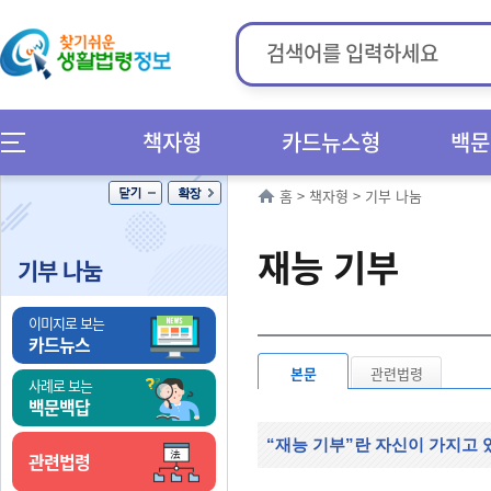
책자형
카드뉴스형
백문
홈
>
책자형
>
기부 나눔
재능 기부
기부 나눔
이미지로 보는
카드뉴스
본문
관련법령
사례로 보는
백문백답
“재능 기부”란 자신이 가지고
관련법령