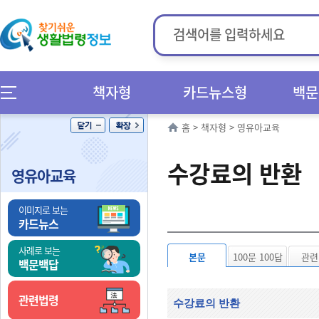
책자형
카드뉴스형
백문
홈
>
책자형
>
영유아교육
수강료의 반환
영유아교육
이미지로 보는
카드뉴스
사례로 보는
본문
100문 100답
관련
백문백답
관련법령
수강료의 반환