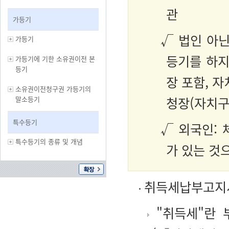
관
가등기
√ 법인 아
가등기
등기를 하지
가등기에 기한 소유권이전 본
등기
장 포함, 자
소유권이전청구권 가등기의
청장(자치구
말소등기
특수등기
√ 외국인:
특수등기의 종류 및 개념
가 있는 것
취득세납부고지서
"취득세"란 