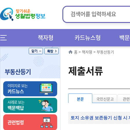
책자형
카드뉴스형
백문
홈
>
책자형
>
부동산등기
제출서류
부동산등기
이미지로 보는
카드뉴스
본문
국민신문고
관련
사례로 보는
백문백답
토지 소유권 보존등기 신청 시
관련법령