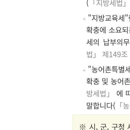
(
「지방세법」
"지방교육세"
확충에 소요되
세의 납부의무
법」 제149조
"농어촌특별세
확충 및 농어
방세법」
에 
말합니다(
「농
※ 시, 군, 구