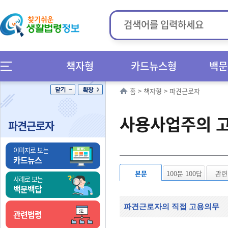
책자형
카드뉴스형
백문
홈
>
책자형
>
파견근로자
사용사업주의 
파견근로자
이미지로 보는
카드뉴스
본문
100문 100답
관련
사례로 보는
백문백답
파견근로자의 직접 고용의무
관련법령