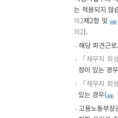
는 적용되지 않
의2
제2항 및
의2
).
해당 파견근로
「채무자 회생
정이 있는 경우
「채무자 회생
있는 경우(
고용노동부장