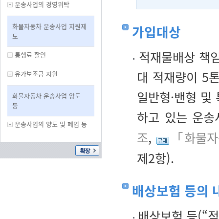
운송사업의 경영위탁
화물자동차 운송사업 지원제
가입대상
도
적재물배상 책임
통행료 할인
대 적재량이 5
유가보조금 지원
일반형·밴형 및
화물자동차 운송사업 양도
등
하고 있는 운송
운송사업의 양도 및 폐업 등
조
,
「화물자
제2항).
배상보험 등의 
배상보험 등(“적