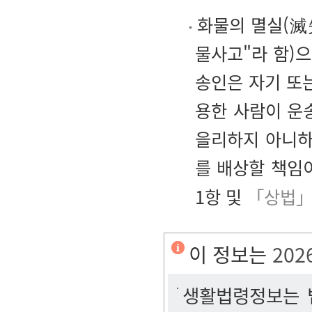
화물의 멸실(滅失
물사고"라 함)
송인은 자기 또
용한 사람이 운송
을리하지 아니하
를 배상할 책임
1항 및
「상법」
이 정보는
202
생활법령정보는 법