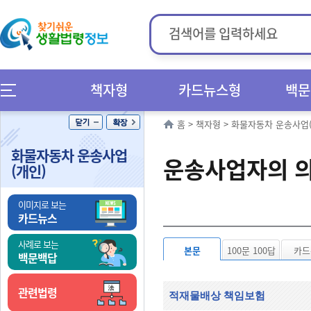
책자형
카드뉴스형
백문
홈
>
책자형
>
화물자동차 운송사업(
화물자동차 운송사업
운송사업자의 
(개인)
이미지로 보는
카드뉴스
사례로 보는
본문
100문 100답
카드
백문백답
관련법령
적재물배상 책임보험