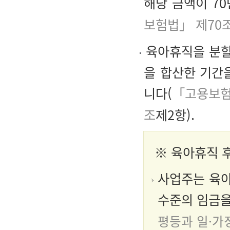
해당 금액이 7
보험법」 제70
육아휴직을 분할
을 합산한 기간
니다(
「고용보험
조
제2항).
※ 육아휴직 
사업주는 육아
수준의 임금을
평등과 일·가