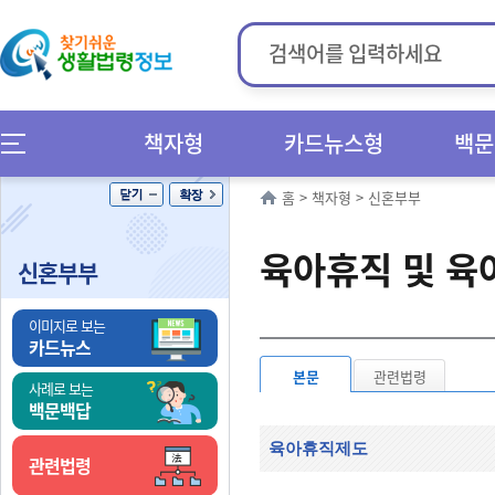
책자형
카드뉴스형
백문
홈
>
책자형
>
신혼부부
육아휴직 및 육
신혼부부
이미지로 보는
카드뉴스
본문
관련법령
사례로 보는
백문백답
육아휴직제도
관련법령