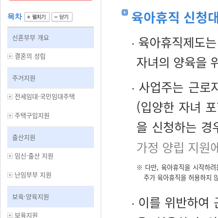
육아휴직 신청
목차
신혼부부 개요
육아휴직제도는 
결혼의 성립
자녀의 양육을 위
주거지원
사업주는 근로자
전세임대·국민임대주택
(입양한 자녀 포
주택구입지원
을 신청하는 경
출산지원
가정 양립 지원에
임신·출산 지원
※ 다만, 육아휴직을 시작하려
난임부부 지원
주가 육아휴직을 허용하지 않
보육·양육지원
이를 위반하여 
보육지원