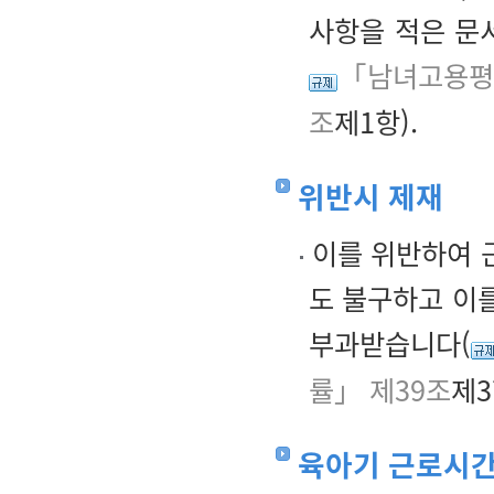
사항을 적은 문
「남녀고용평등
조
제1항).
위반시 제재
이를 위반하여 
도 불구하고 이
부과받습니다(
률」 제39조
제3
육아기 근로시간