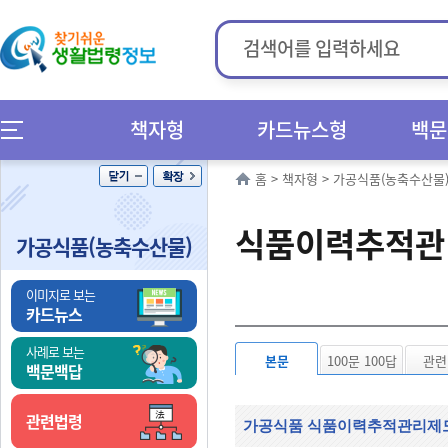
책자형
카드뉴스형
백문
홈
>
책자형
>
가공식품(농축수산물
식품이력추적관
가공식품(농축수산물)
이미지로 보는
카드뉴스
사례로 보는
본문
100문 100답
관련
백문백답
관련법령
가공식품 식품이력추적관리제