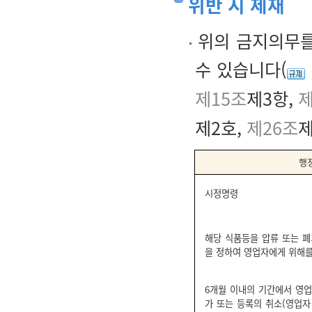
위반 시 제재
위의 금지의무를
수 있습니다(
제15조
제3항,
제
제2호,
제26조
제
행
시정명령
해당 식품등을 압류 또는 폐
을 정하여 영업자에게 위해
6개월 이내의 기간에서 영업
가 또는 등록의 취소(영업자