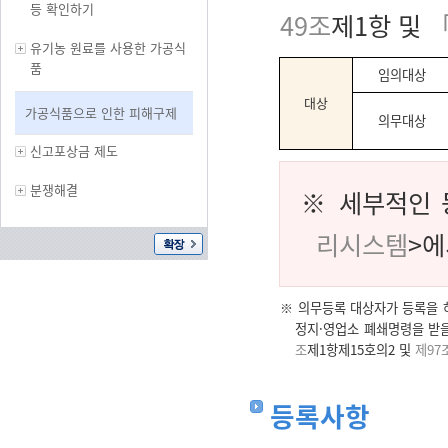
등 확인하기
49조
제1항 및
유기농 원료를 사용한 가공식
품
임의대상
대상
가공식품으로 인한 피해구제
의무대상
신고포상금 제도
분쟁해결
※
세부적인 
리시스템
>에
※
의무등록 대상자가 등록을 하
정지·영업소 폐쇄명령을 받을
조
제1항제15호의2 및
제97
등록사항