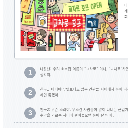
나
개
회
나잘난: 우리 호프집 이름이 “교차로” 이니, “교차로”
1
생각이.
친구1: 아니야 무엇보다도 많은 간판들 사이에서 눈에 띄
2
하면 좋겠어.
친구2: 무슨 소리야. 무조건 사람들이 많이 다니는 큰
3
수막을 가로수 사이에 걸어놓으면 눈에 잘 띄어 .