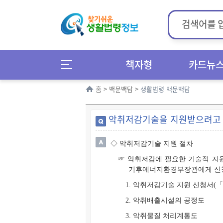
책자형
카드뉴
홈
>
백문백답
>
생활법령 백문백답
악취저감기술을 지원받으려고 
◇ 악취저감기술 지원 절차
☞ 악취저감에 필요한 기술적 지
기후에너지환경부장관에게 신청
1. 악취저감기술 지원 신청서(
2. 악취배출시설의 공정도
3. 악취물질 처리계통도