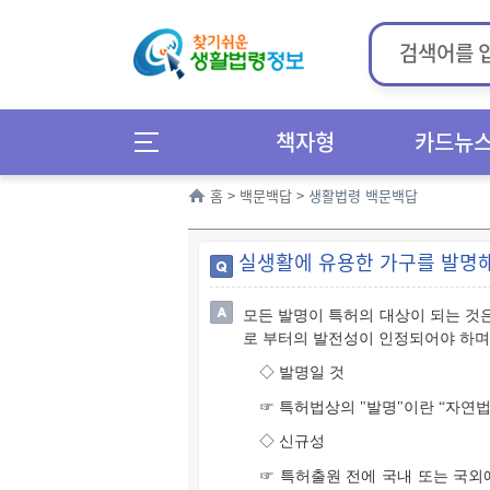
책자형
카드뉴
홈
>
백문백답
>
생활법령 백문백답
실생활에 유용한 가구를 발명해
모든 발명이 특허의 대상이 되는 것
로 부터의 발전성이 인정되어야 하며(
◇ 발명일 것
☞ 특허법상의 "발명"이란 “자연
◇ 신규성
☞ 특허출원 전에 국내 또는 국