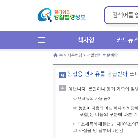
책자형
카드뉴
홈
>
백문백답
>
생활법령 백문백답
농업용 면세유를 공급받아 쓰다
아닙니다. 본인이나 동거 가족이 질
◇
면세유의 사용 금지
☞
농민이 다음의 어느 하나에 해당하
포함)은 다음의 구분에 따른 기
▪ 「조세특례제한법」 제106조의
그 사실을 안 날부터 2년간