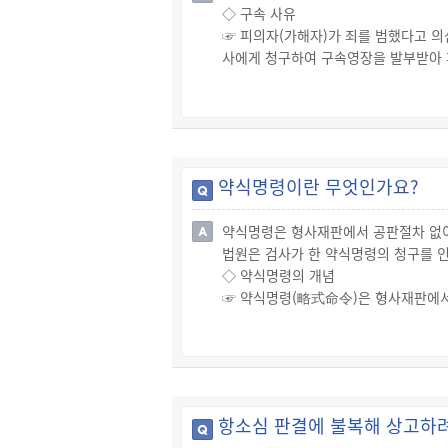
◇ 구속 사유
☞ 상해 사건인 경우에는 고소했다가 취
☞ 피의자(가해자)가 죄를 범했다고 의
해자는 처벌되지 않습니다.
사에게 청구하여 구속영장을 발부받아 
☞ 고소는 한번 취하하면 같은 건으로 
① 피의자(가해자)에게 일정한 주거가 
② 피의자(가해자)가 증거를 없앨 염려
③ 피의자가 도망칠 염려가 있는 경우
◇ 원칙적으로 구속 대상인 경우
☞ 흉기, 그 밖의 위험한 물건을 휴대
약식명령이란 무엇인가요?
☞ 큰 피해를 발생시키거나 상습적으로
☞ 노약자, 부녀자, 장애인을 상대로 
약식명령은 형사재판에서 공판절차 없이
◇ 구속영장 발부
법원은 검사가 한 약식명령의 청구를 인
☞ 지방법원 판사는 피의자에 대해 구
◇ 약식명령의 개념
☞ 폭행·상해 피의자(가해자)에 대한 구
☞ 약식명령(略式命令)은 형사재판에서 
피해 회복 여부 등이 고려됩니다.
에는 추징, 그 밖의 부수의 처분도 할 
◇ 검사의 약식명령 청구(구약식)
☞ 검사는 해당 사건이 벌금, 과료 또
면으로 약식명령을 청구합니다.
◇ 법원의 약식명령
항소심 판결에 불복해 상고하려
☞ 법원은 검사의 약식명령의 청구를 인