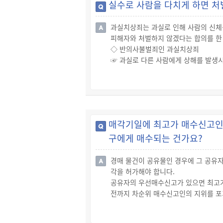
실수로 사람을 다치게 하면 처
☞ 상고하려는 사람은 제2심(항소심) 
☞ 상고를 한 사람(변호인)은 법원으
과실치상죄는 과실로 인해 사람의 신체
☞ 대법원으로부터 상고이유서를 송달받
피해자와 처벌하지 않겠다는 합의를 한
◇ 불이익 변경 금지
◇ 반의사불벌죄인 과실치상죄
☞ 대법원(제3심, 상고심)은 제2심(항
☞ 과실로 다른 사람에게 상해를 발생
☞ 반의사불벌죄는 과실치상죄 외에도 
◇ 형사 합의
☞ 합의 방법에 대해 따로 정해진 것은
합의서를 작성하여 양 당사자 간에 서
☞ 합의서는 가해자 및 피해자의 성명,
매각기일에 최고가 매수신고인
는 방법으로 작성하고, 인감증명서 1부
구에게 매수되는 건가요?
☞ 합의 내용은 일반적으로 “가해자는 2
료로 지급받고, 가해자의 처벌을 원하지
☞ 피해자는 가해자로부터 합의금을 받
경매 물건이 공유물인 경우에 그 공유
각을 허가해야 합니다.
공유자의 우선매수신고가 있으면 최고가
전까지 차순위 매수신고인의 지위를 포
◇ 우선매수신고
☞ 공유물지분의 경매에서 채무자가 아