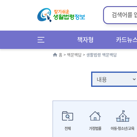
책자형
카드뉴
홈
>
백문백답
>
생활법령 백문백답
전체
가정법률
아동·청소년/교육