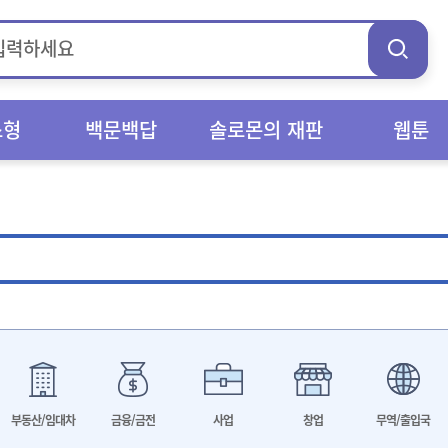
스형
백문백답
솔로몬의 재판
웹툰
부동산/임대차
금융/금전
사업
창업
무역/출입국