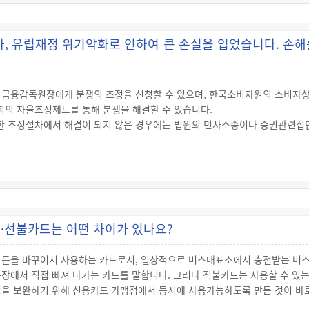
 3년) 이내에 그 집합투자증권을 증권시장에 상장해야 합니다.
자성향 등에 따라 다양하게 구분되는데, 투자대상에 따라 다음과 같이 주식형, 
, 유럽재정 위기악화로 인하여 큰 손실을 입었습니다. 손해
 금융감독원장에게 분쟁의 조정을 신청할 수 있으며, 한국소비자원의 소비자
의 자율조정제도를 통해 분쟁을 해결할 수 있습니다.
 조정절차에서 해결이 되지 않은 경우에는 법원의 민사소송이나 증권관련집단
계인 사이에 발생하는 분쟁의 조정을 심의·의결하기 위해 금융분쟁조정위원회
계인은 금융감독원장에게 분쟁의 조정을 신청할 수 있으며, 금융감독원장은 
·선불카드는 어떤 차이가 있나요?
쟁을 조정하기 위해 한국소비자원에 소비자분쟁조정위원회를 두고 있으며, 금융
 돈을 바꾸어서 사용하는 카드로서, 일상적으로 버스매표소에서 충전받는 버스
 분쟁해결
장에서 직접 빠져 나가는 카드를 말합니다. 그러나 직불카드는 사용할 수 있는
장 및 파생상품시장 등에서의 매매와 관련된 분쟁의 자율조정(당사자의 신청이
점을 보완하기 위해 신용카드 가맹점에서 동시에 사용가능하도록 만든 것이 바
청이 있는 경우 회원의 영업행위와 관련된 분쟁의 자율조정에 관한 업무를 수행