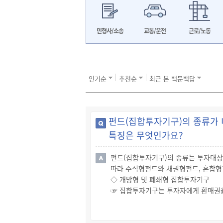
민형사/소송
교통/운전
근로/노동
인기순
추천순
최근 본 백문백답
펀드(집합투자기구)의 종류가 
특징은 무엇인가요?
펀드(집합투자기구)의 종류는 투자대상
따라 주식형펀드와 채권형펀드, 혼합형펀
◇ 개방형 및 폐쇄형 집합투자기구
☞ 집합투자기구는 투자자에게 환매권을
일반적인 집합투자기구는 환매권을 인정
☞ 투자신탁의 집합투자업자 또는 투