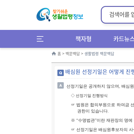
책자형
카드뉴
홈
>
백문백답
>
생활법령 백문백답
배심원 선정기일은 어떻게 진
선정기일은 공개하지 않으며, 배심원
◇
선정기일 진행방식
☞ 법원은 합의부원으로 하여금 선
권한이 있습니다.
※ “수명법관”이란 재판장의 명에
☞ 선정기일은 배심원후보자의 사생