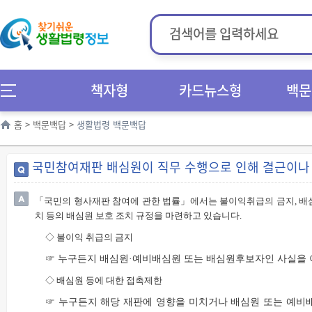
책자형
카드뉴스형
백문
홈
>
백문백답
>
생활법령 백문백답
국민참여재판 배심원이 직무 수행으로 인해 결근이나 
「
국민의 형사재판 참여에 관한 법률
」
에서는 불이익취급의 금지
,
배
치 등의 배심원 보호 조치 규정을 마련하고 있습니다
.
◇
불이익 취급의 금지
☞ 누구든지 배심원·예비배심원 또는 배심원후보자인 사실을 이
◇
배심원 등에 대한 접촉제한
☞ 누구든지 해당 재판에 영향을 미치거나 배심원 또는 예비