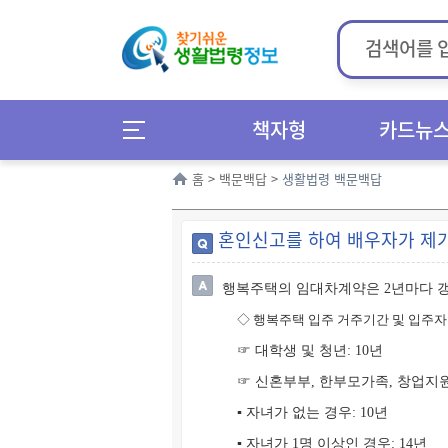
책자형
카드뉴
홈
>
백문백답
>
생활법령 백문백답
혼인신고를 하여 배우자가 제
행복주택의 임대차계약은 2년마다 갱
◇
행복주택 입주 거주기간 및 입주자
☞ 대학생 및 청년: 10년
☞ 신혼부부, 한부모가족, 창업지
▪ 자녀가 없는 경우: 10년
▪ 자녀가 1명 이상인 경우: 14년