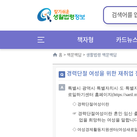
책자형
카드뉴
홈
>
백문백답
>
생활법령 백문백답
경력단절 여성을 위한 재취업 
특별시·광역시·특별자치시·도·특별
로일하기센터 홈페이지(https://saeil.
◇
경력단절여성이란
☞ 경력단절여성이란 혼인·임신·
업을 희망하는 여성을 말합니다
◇
여성경제활동지원센터(여성새로일