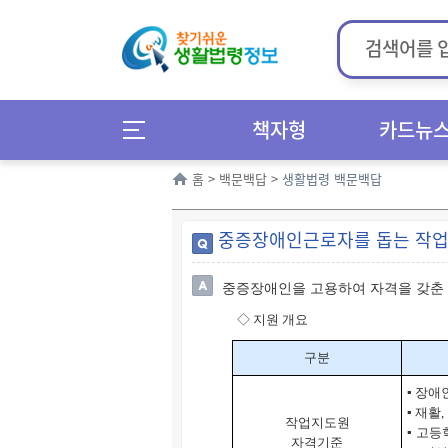
책자형
카드뉴
홈
>
백문백답
>
생활법령 백문백답
중증장애인근로자를 돕는 작업
중증장애인을 고용하여 자격을 갖춘
◇
지원 개요
구분
▪ 장
▪ 재활
작업지도원
▪ 고
자격기준