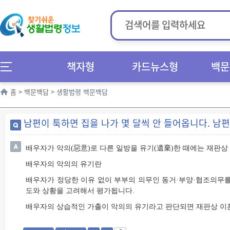
책자형
카드뉴스형
백문
홈
>
백문백답
>
생활법령 백문백답
남편이 툭하면 집을 나가 몇 달씩 안 들어옵니다. 남
배우자가 악의(惡意)로 다른 일방을 유기(遺棄)한 때에는 재판상
배우자의 악의의 유기란
배우자가 정당한 이유 없이 부부의 의무인 동거·부양·협조의무를
도와 상황을 고려해서 평가됩니다.
배우자의 상습적인 가출이 악의의 유기라고 판단되면 재판상 이혼