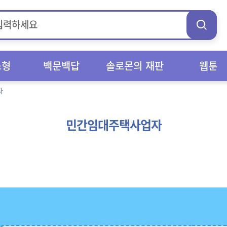
스형
백문백답
솔로몬의 재판
웹툰
자
민간임대주택사업자