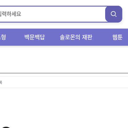
스형
백문백답
솔로몬의 재판
웹툰
록