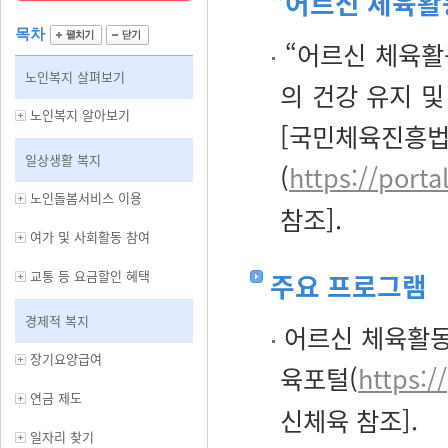
“어르신 체육활
목차
“어르신 체육활
노인복지 살펴보기
의 건강 유지 
노인복지 알아보기
[국민체육진흥
일상생활 복지
(
https://porta
노인돌봄서비스 이용
참조].
여가 및 사회활동 참여
교통 등 요금할인 혜택
주요 프로그램
경제적 복지
어르신 체육활동
장기요양급여
육포털(
https:/
연금 제도
신체육 참조].
일자리 찾기