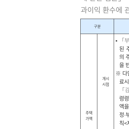
과이익 환수에 
구분
▪
「부
된 
의 
을 
※ 다
개시
료시
시점
「감
령령
액을
주택
정∙
가액
칙<제