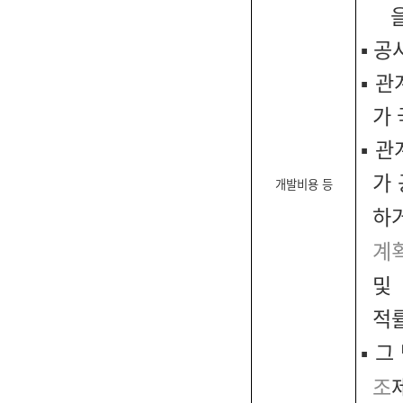
▪ 
▪ 
가
▪ 
가
개발비용 등
하
계
및
적률
▪ 그
조