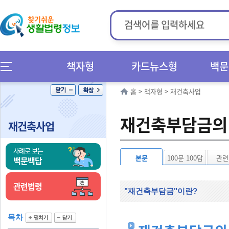
책자형
카드뉴스형
백문
홈
>
책자형
>
재건축사업
재건축부담금의
재건축사업
사례로 보는
본문
100문 100답
관련
백문백답
관련법령
"재건축부담금"이란?
목차