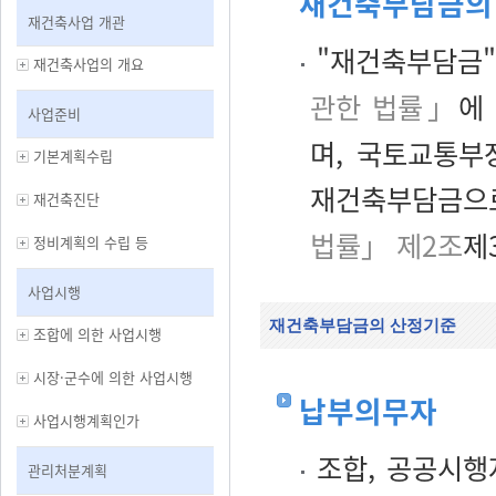
재건축부담금의
재건축사업 개관
"재건축부담금
재건축사업의 개요
관한 법률」
에
사업준비
며, 국토교통
기본계획수립
재건축부담금으로
재건축진단
법률」 제2조
제
정비계획의 수립 등
사업시행
재건축부담금의 산정기준
조합에 의한 사업시행
시장·군수에 의한 사업시행
납부의무자
사업시행계획인가
조합, 공공시행
관리처분계획