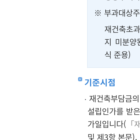
※
부과대상주
재건축초과
지 미분양
식 준용)
기준시점
재건축부담금의 
설립인가를 받은
가일입니다(
「재
및 제3항 본문).