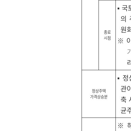
▪ 
의
원회
종료
시점
이
※
▪ 
관
정상주택
가격상승분
축 
균주
해
※