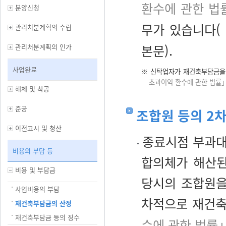
환수에 관한 법
분양신청
무가 있습니다(
관리처분계획의 수립
본문).
관리처분계획의 인가
사업완료
※
신탁업자가 재건축부담금을 
초과이익 환수에 관한 법률」
해체 및 착공
준공
조합원 등의 2차
이전고시 및 청산
종료시점 부과대
비용의 부담 등
합의체가 해산된
비용 및 부담금
당시의 조합원을
사업비용의 부담
차적으로 재건축
재건축부담금의 산정
재건축부담금 등의 징수
수에 관한 법률