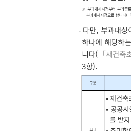
※
부과개시시점부터 부과종료
부과개시시점으로 합니다(
「
다만, 부과대상
하나에 해당하는
니다(
「재건축초
3항).
구분
▪ 재건축
▪ 공공
를 받지
▪ 주민합
부과