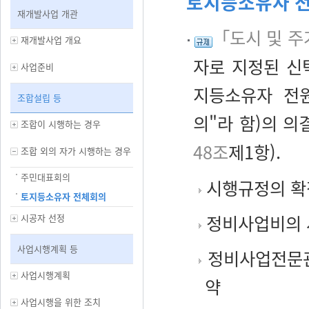
토지등소유자 전
재개발사업 개관
「도시 및 주
재개발사업 개요
자로 지정된 신
사업준비
지등소유자 전
조합설립 등
의"라 함)의 의
조합이 시행하는 경우
48조
제1항).
조합 외의 자가 시행하는 경우
주민대표회의
시행규정의 확
토지등소유자 전체회의
정비사업비의 
시공자 선정
사업시행계획 등
정비사업전문관
사업시행계획
약
사업시행을 위한 조치