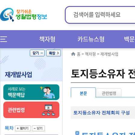
책자형
카드뉴스형
백문
홈
>
책자형
>
재개발사업
토지등소유자 
재개발사업
사례로 보는
본문
관련법령
백문백답
관련법령
토지등소유자 전체회의 구성
목차