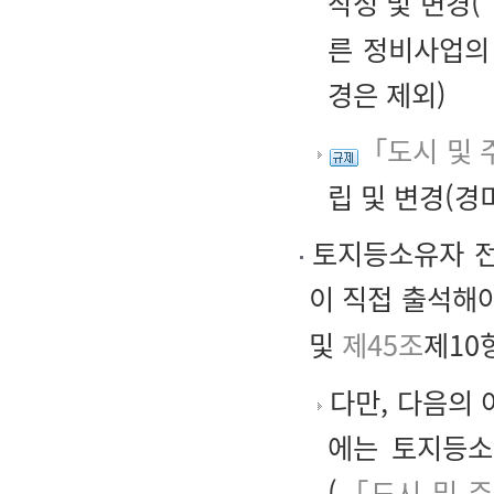
작성 및 변경(
른 정비사업의
경은 제외)
「도시 및 
립 및 변경(경
토지등소유자 전
이 직접 출석해야
및
제45조
제10항
다만, 다음의
에는 토지등소
(
「도시 및 