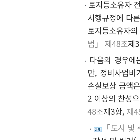
토지등소유자 
시행규정에 다른
토지등소유자의 
법」 제48조
제3
다음의 경우에는
만, 정비사업비가
손실보상 금액은
2 이상의 찬성
48조
제3항,
제4
「도시 및 