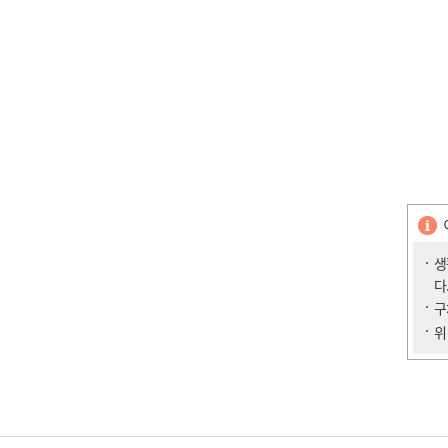
생
다
구
위