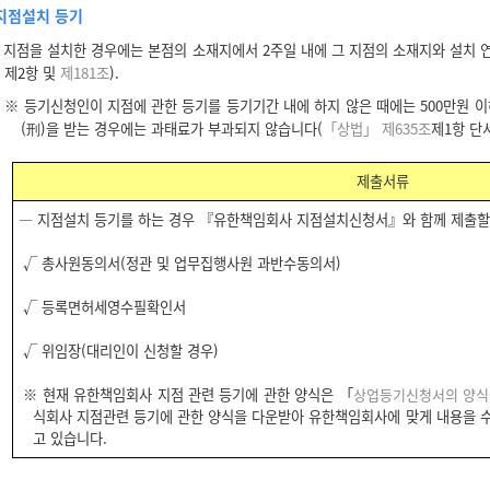
지점설치 등기
지점을 설치한 경우에는 본점의 소재지에서 2주일 내에 그 지점의 소재지와 설치 
제2항 및
제181조
).
※ 등기신청인이 지점에 관한 등기를 등기기간 내에 하지 않은 때에는 500만원 이
(刑)을 받는 경우에는 과태료가 부과되지 않습니다(
「상법」 제635조
제1항 단
제출서류
― 지점설치 등기를 하는 경우 『유한책임회사 지점설치신청서』와 함께 제출할
√ 총사원동의서(정관 및 업무집행사원 과반수동의서)
√ 등록면허세영수필확인서
√ 위임장(대리인이 신청할 경우)
※ 현재 유한책임회사 지점 관련 등기에 관한 양식은 「
상업등기신청서의 양식
식회사 지점관련 등기에 관한 양식을 다운받아 유한책임회사에 맞게 내용을 
고 있습니다.