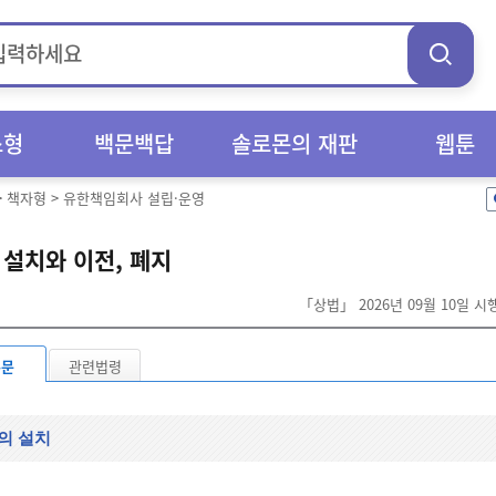
스형
백문백답
솔로몬의 재판
웹툰
>
책자형
>
유한책임회사 설립·운영
 설치와 이전, 폐지
「상법」 2026년 09월 10일 
본문
관련법령
의 설치