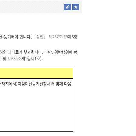
을 등기해야 합니다(
「상법」 제287조의5
제3항
하의 과태료가 부과됩니다. 다만, 위반행위에 형
서 및
제635조
제1항제1호).
점소재지에서)지점이전등기신청서와 함께 다음