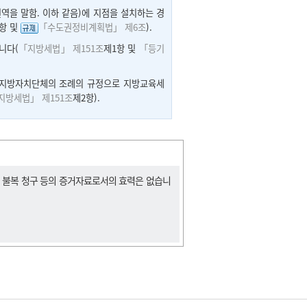
역을 말함. 이하 같음)에 지점을 설치하는 경
2항 및
「수도권정비계획법」 제6조
).
니다(
「지방세법」 제151조
제1항 및
「등기
 지방자치단체의 조례의 규정으로 지방교육세
지방세법」 제151조
제2항).
, 불복 청구 등의 증거자료로서의 효력은 없습니