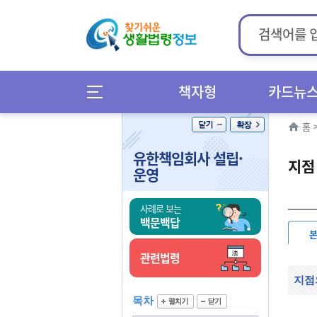
책자형
카드뉴
홈
유한책임회사 설립·
지점
운영
사례로 보는
백문백답
관련법령
지점
목차