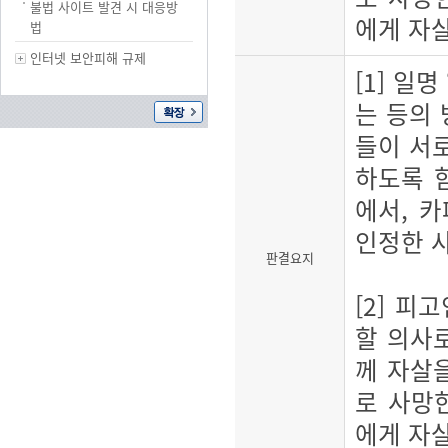
불법 사이트 발견 시 대응방
에게 자
법
인터넷 보안피해 규제
[1] 일
는 등의 
들이 서로
하도록 
에서, 
인정한 
판결요지
[2] 피
할 의사로
께 자살
로 사망
에게 자