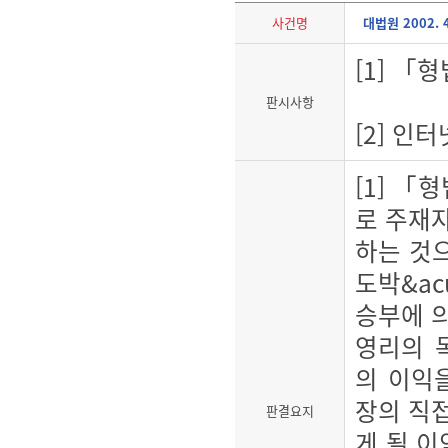
사건명
대법원 2002. 
[1] 「
판시사항
[2] 인
[1] 「
로 주재
하는 것으
도박&ac
승부에 의
영리의 
의 이익
장의 직
판결요지
게 될 이