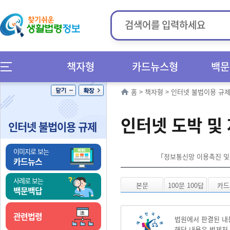
책자형
카드뉴스형
백문
홈
>
책자형
>
인터넷 불법이용 규
인터넷 도박 및
인터넷 불법이용 규제
이미지로 보는
「정보통신망 이용촉진 및 
카드뉴스
사례로 보는
본문
100문 100답
카드
백문백답
관련법령
법원에서 판결된 내
해당 내용은 법제처