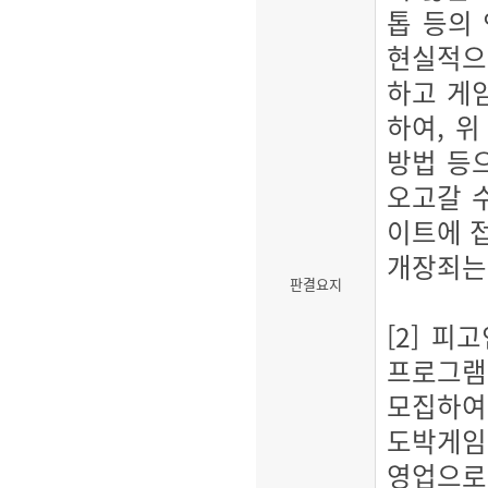
톱 등의
현실적으
하고 게
하여, 
방법 등
오고갈 
이트에 
개장죄는 
판결요지
[2] 
프로그램
모집하여
도박게임
영업으로