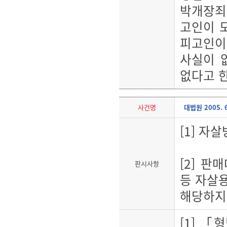
박개장죄는
고인이 
피고인이
사실이 
없다고 한
사건명
대법원 2005. 
[1] 자
[2] 
판시사항
등 자살
해당하지
[1] 