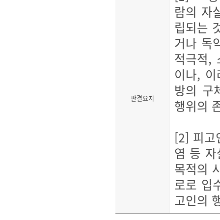
람의 자
립되는 것
거나 독
적극적, 
이나, 
방의 구
판결요지
행위의 존
[2] 피
염 등 
목적의 
로로 입
고인의 