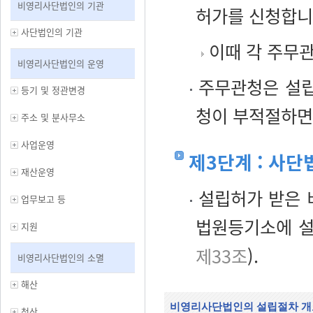
비영리사단법인의 기관
허가를 신청합니
사단법인의 기관
이때 각 주무
비영리사단법인의 운영
주무관청은 설립
등기 및 정관변경
청이 부적절하면
주소 및 분사무소
사업운영
제3단계 : 사
재산운영
설립허가 받은 
업무보고 등
법원등기소에 설
지원
제33조
).
비영리사단법인의 소멸
해산
비영리사단법인의 설립절차 개
청산