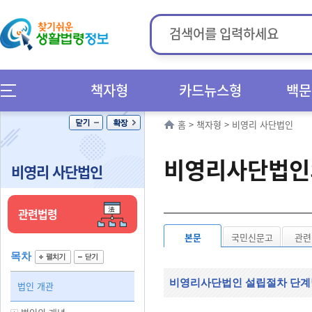
책자형
카드뉴스형
백문
홈
>
책자형
>
비영리 사단법인
비영리사단법인
비영리 사단법인
관련법령
본문
국민신문고
관련
목차
비영리사단법인 설립절차 단계
법인 개관