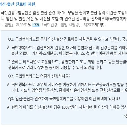
임신·출산 진료비 지원
국민건강보험공단은 임신·출산 관련 의료비 부담을 줄이고 출산 장려 여건을 조성하
의 임신 및 출산(유산 및 사산을 포함)과 관련된 진료비를 전자바우처(국민행복카
보험법」 제50조
및
「국민건강보험법 시행령」 제23조
제1항).
Q1.
국민행복카드를 통해 임신·출산 진료비를 지원받을 수 있다고 하던데, 
A.
국민행복카드는 임산부에게 건강한 태아의 분만과 산모의 건강관리를 위하여 
출산 의료비, 기저귀·조제분유, 아이돌봄 서비스, 첫 만남 이용권 등을 지원
기존에는 바우처별로 고운맘카드 , 맘편한카드 또는 희망e든카드 등을 발급받아야
행복카드로 여러 바우처를 동시에 이용할 수 있게 되었습니다.
Q2.
국민행복카드는 어떻게 신청하나요?
A.
국민행복카드로 바우처 서비스를 이용하기 위해서는 국민행복카드를 발급 받은
니다. 카드사 영업점 방문신청, 홈페이지 온라인신청 또는 전화신청으로 바
Q3.
임신·출산과 관련하여 국민행복카드를 이용하면 어떤 혜택이 있나요?
A.
한명의 아이를 임신·출산한 경우 100만원이 지원되며 둘 이상의 아이를 임신
<