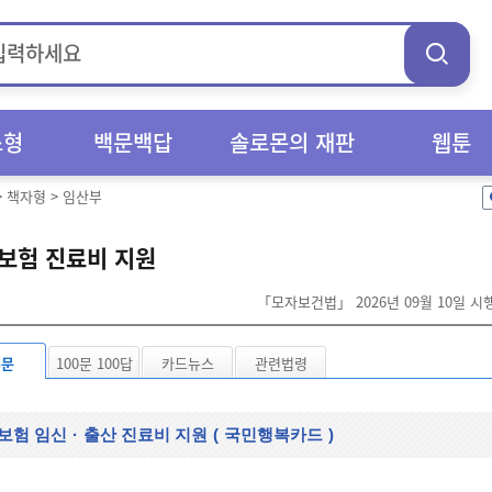
스형
백문백답
솔로몬의 재판
웹툰
>
책자형
>
임산부
보험 진료비 지원
「모자보건법」 2026년 09월 10일 
본문
100문 100답
카드뉴스
관련법령
보험 임신
·
출산 진료비 지원
(
국민행복카드
)