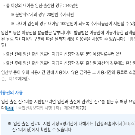
둘 이상의 태아를 임신·출산한 경우: 140만원
※ 분만취약지의 경우 20만원 추가지원
※ 다태아 임신의 경우 태아당 100만원이 되도록 추가지급금이 지원될 수 있
임산부 등은 이용권을 발급받은 날부터(이미 발급받은 이용권에 이용가능한 금액을
된 날로 함) 다음의 구분에 따른 날까지 해당 이용권을 사용할 수 있습니다(
「임신
항).
출산 전에 임신·출산 진료비 지급을 신청한 경우: 분만예정일로부터 2년
출산 후에 임신·출산 진료비 지급을 신청한 경우: 출산일(유산의 경우에는 유산일
임산부 등이 위의 사용기간 안에 사용하지 않은 금액은 그 사용기간의 종료로 소
준」제4조
제2항).
이용권의 사용
임신·출산 진료비를 지원받으려면 임신과 출산에 관련된 진료를 받은 후 해당 요
다(
「국민건강보험법 시행규칙」 제24조
제2항)
※ 임신·출산 진료비 지원 지정요양기관에 대해서는 [건강iN홈페이지(
http:/
진료비지정]에서 확인할 수 있습니다.