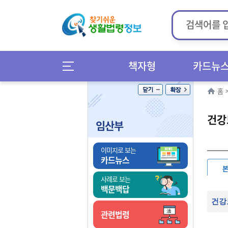
책자형
카드뉴
홈
건강
임산부
이미지로 보는
카드뉴스
사례로 보는
백문백답
건강
관련법령