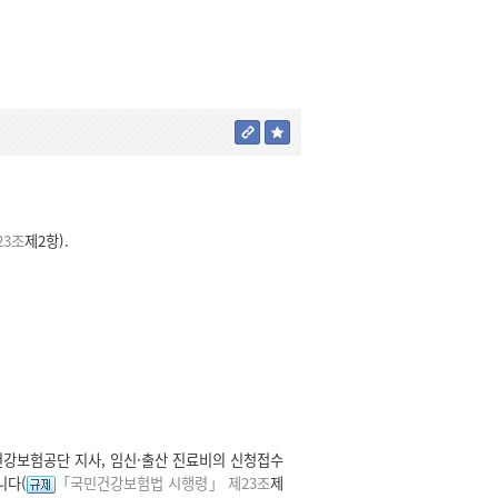
3조
제2항).
건강보험공단 지사, 임신·출산 진료비의 신청접수
니다(
「국민건강보험법 시행령」 제23조
제