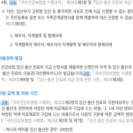
4항,
「국민건강보험법 시행규칙」 제24조
제1항 및「
임신·출산 진료비 지급 
※ 다만, 임산부가 고위험 임신 등 불가피한 사유로 인해 지급 신청할 수 없는 
는 주민등록표 등본 또는 가족관계증명서를 함께 제출하여 대신 신청할 수 있습
제3조
제5항).
1. 배우자, 직계혈족 및 형제자매
2. 직계혈족의 배우자, 배우자의 직계혈족 및 배우자의 형제자매
이용권의 발급
건강보험 임신·출산 진료비 지급 신청서를 제출하면 신청인의 자격 및 임신·출산과 
·출산 진료비 이용권(국민행복카드)이 발급됩니다(
「국민건강보험법 시행령」
칙」제24조
제4항 및
「임신·출산 진료비 지급 등에 관한 기준」제3조
제3항).
지원 금액 및 지원 기간
「국민건강보험법 시행령」제23조
제2항의 임신·출산 진료비 지원대상자는 ➀
신·출산과 관련하여 처방된 약제·치료재료의 구입에 드는 비용, ➂ 1세 미만 영유
처방된 약제·치료재료의 구입에 드는 비용으로서 다음의 구분에 따른 금액의 범위
(
「국민건강보험법 시행령」제23조
제3항 및 제7항,
「임신·출산 진료비 지급 등에
하나의 태아를 임신·출산한 경우: 100만원