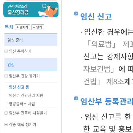
관련생활조례
출산장려금
임신 신고
목차
임신한 경우에는
임신 준비
「의료법」 제
임신 준비하기
신고는 강제사항
임신
자보건법」
에 
임산부 건강 챙기기
건법」 제8조
제
임신 신고 등
임산부 건강관리 지원
임산부 등록관
영양플러스 사업
임산부 진료비 지원받기
임신 신고를 한
각종 혜택 챙기기
한 교육 및 홍