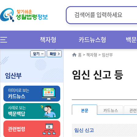
책자형
카드뉴스형
백문
홈
>
책자형
>
임산부
임신 신고 등
임산부
이미지로 보는
카드뉴스
사례로 보는
본문
카드뉴스
관련
백문백답
관련법령
임신 신고