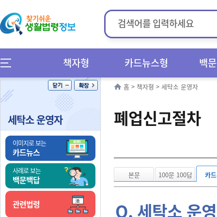
책자형
카드뉴스형
백문
홈
>
책자형
>
세탁소 운영자
폐업신고절차
세탁소 운영자
이미지로 보는
카드뉴스
사례로 보는
본문
100문 100답
카드
백문백답
관련법령
Q. 세탁소 운