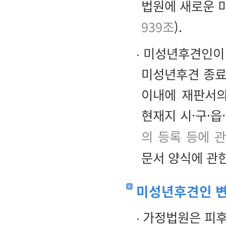
법원에 새로운 
939조
).
미성년후견인이 
미성년후견 종료
이내에 재판서의
현재지 시·구·읍
의 등록 등에 
문서 양식에 관한
미성년후견인 
가정법원은 피후