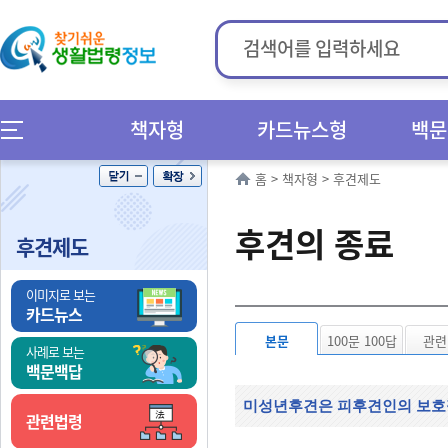
책자형
카드뉴스형
백문
홈
>
책자형
>
후견제도
후견의 종료
후견제도
이미지로 보는
카드뉴스
본문
100문 100답
관련
사례로 보는
백문백답
미성년후견은 피후견인의 보호필
관련법령