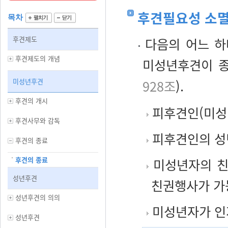
후견필요성 소멸
목차
후견제도
다음의 어느 하
후견제도의 개념
미성년후견이 
미성년후견
928조
).
후견의 개시
피후견인(미성년
후견사무와 감독
피후견인의 성
후견의 종료
후견의 종료
미성년자의 친
성년후견
친권행사가 가
성년후견의 의의
미성년자가 인지
성년후견