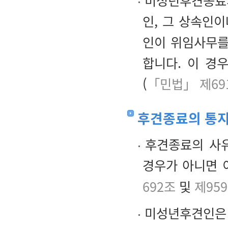
미성년후견종료의
인, 그 상속인
인이 위임사무를
합니다. 이 경
(
「민법」 제69
후견종료의 통지
후견종료의 사유
경우가 아니면 
692조
및
제95
미성년후견인은 