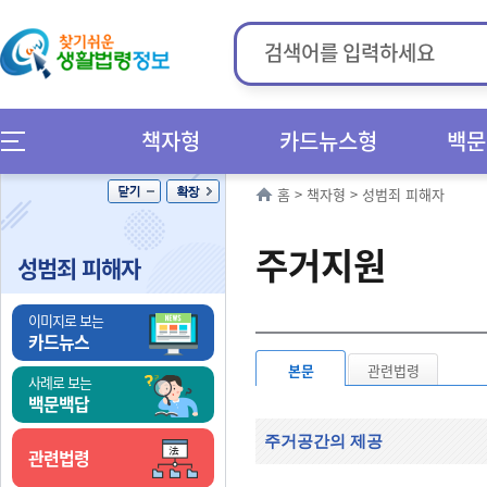
책자형
카드뉴스형
백문
홈
>
책자형
>
성범죄 피해자
주거지원
성범죄 피해자
이미지로 보는
카드뉴스
본문
관련법령
사례로 보는
백문백답
주거공간의 제공
관련법령