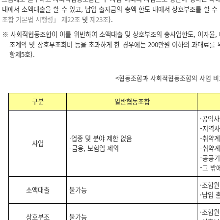
내에서 소액대출을 할 수 있고, 납입 출자금의 총액 한도 내에서 상호부조를 할 수
조합 기본법 시행령」 제22조
및
제23조
).
※ 사회적협동조합이 이를 위반하여 소액대출 및 상호부조의 총사업한도, 이자율, 
조계약 및 상호부조회비 등을 초과하게 한 경우에는 200만원 이하의 과태료를
항제5호).
<협동조합과 사회적협동조합의 사업 비
구분
일반협동조합
·공익사
-지역사
·업종 및 분야 제한 없음
-취약
사업
-금융, 보험업 제외
-취약계
-공공
-그 밖
·조합원
소액대출
불가능
·납입 
·조합원
상호부조
불가능