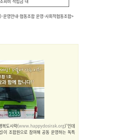
조회비 적립금 내
)-운영안내-협동조합 운영-사회적협동조합>
행복도시락(
www.happydosirak.org
)'인데
업)이 조합원으로 참여해 공동 운영하는 독특