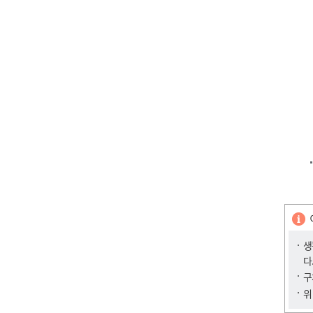
생
다
구
위