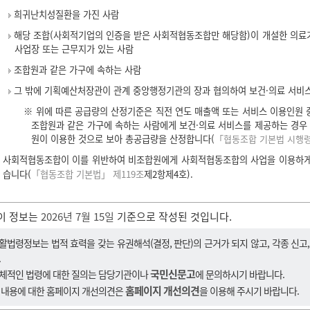
희귀난치성질환을 가진 사람
해당 조합(사회적기업의 인증을 받은 사회적협동조합만 해당함)이 개설한 의료기
사업장 또는 근무지가 있는 사람
조합원과 같은 가구에 속하는 사람
그 밖에 기획예산처장관이 관계 중앙행정기관의 장과 협의하여 보건·의료 서비스
※ 위에 따른 공급량의 산정기준은 직전 연도 매출액 또는 서비스 이용인원
조합원과 같은 가구에 속하는 사람에게 보건·의료 서비스를 제공하는 경우
원이 이용한 것으로 보아 총공급량을 산정합니다(
「협동조합 기본법 시행령
사회적협동조합이 이를 위반하여 비조합원에게 사회적협동조합의 사업을 이용하게 
습니다(
「협동조합 기본법」 제119조
제2항제4호).
이 정보는
2026년 7월 15일
기준으로 작성된 것입니다.
활법령정보는 법적 효력을 갖는 유권해석(결정, 판단)의 근거가 되지 않고, 각종 신고
.
국민신문고
체적인 법령에 대한 질의는 담당기관이나
에 문의하시기 바랍니다.
홈페이지 개선의견
 내용에 대한 홈페이지 개선의견은
을 이용해 주시기 바랍니다.