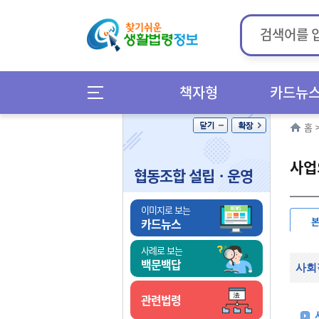
책자형
카드뉴
홈
사업
협동조합 설립ㆍ운영
이미지로 보는
카드뉴스
사례로 보는
백문백답
사회
관련법령