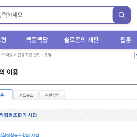
스형
백문백답
솔로몬의 재판
웹툰
>
책자형
>
협동조합 설립ㆍ운영
의 이용
본문
카드뉴스
관련법령
적협동조합의 사업
사회적협동조합의 사업