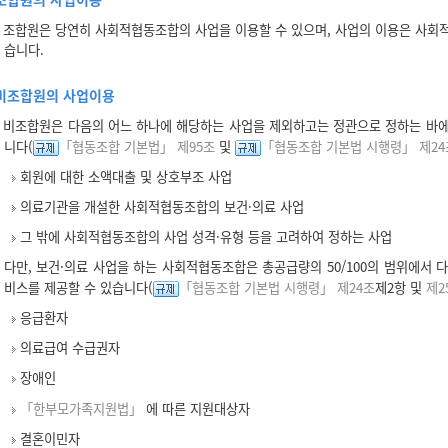
조합원은 당연히 사회적협동조합의 사업을 이용할 수 있으며, 사업의 이용은 사회적
습니다.
비조합원의 사업이용
비조합원은 다음의 어느 하나에 해당하는 사업을 제외하고는 정관으로 정하는 바에
니다(
「협동조합 기본법」 제95조
및
「협동조합 기본법 시행령」 제24
회원에 대한 소액대출 및 상호부조 사업
의료기관을 개설한 사회적협동조합의 보건·의료 사업
그 밖에 사회적협동조합의 사업 성격·유형 등을 고려하여 정하는 사업
다만, 보건·의료 사업을 하는 사회적협동조합은 총공급량의 50/100의 범위에서 
비스를 제공할 수 있습니다(
「협동조합 기본법 시행령」 제24조
제2항 및
제2
응급환자
의료급여 수급권자
장애인
「한부모가족지원법」
에 따른 지원대상자
결혼이민자