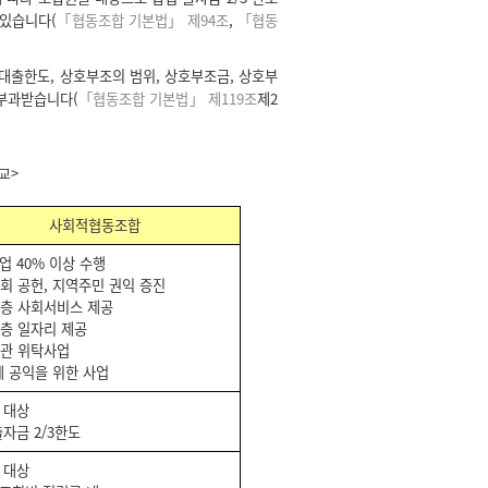
 있습니다(
「협동조합 기본법」 제94조
,
「협동
대출한도, 상호부조의 범위, 상호부조금, 상호부
 부과받습니다(
「협동조합 기본법」 제119조
제2
교>
사회적협동조합
업 40% 이상 수행
회 공헌, 지역주민 권익 증진
계층 사회서비스 제공
층 일자리 제공
기관 위탁사업
에 공익을 위한 사업
 대상
출자금 2/3한도
 대상