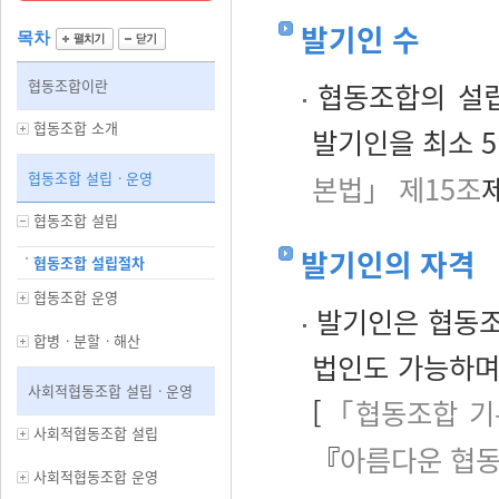
발기인 수
목차
협동조합이란
협동조합의 설립
협동조합 소개
발기인을 최소 
협동조합 설립ㆍ운영
본법」 제15조
제
협동조합 설립
발기인의 자격
협동조합 설립절차
협동조합 운영
발기인은 협동조
합병ㆍ분할ㆍ해산
법인도 가능하며
사회적협동조합 설립ㆍ운영
[
「협동조합 기
사회적협동조합 설립
『
아름다운 협
사회적협동조합 운영