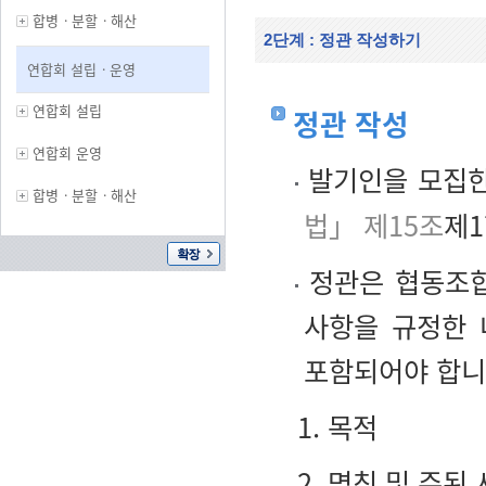
합병ㆍ분할ㆍ해산
2단계 : 정관 작성하기
연합회 설립ㆍ운영
연합회 설립
정관 작성
연합회 운영
발기인을 모집한
합병ㆍ분할ㆍ해산
법」 제15조
제1
정관은 협동조합
사항을 규정한 
포함되어야 합니
1. 목적
2. 명칭 및 주