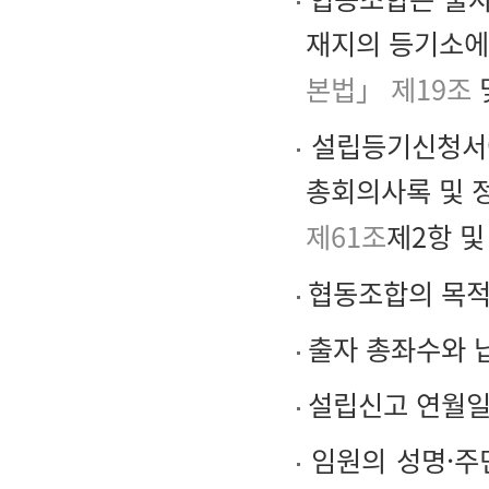
재지의 등기소에
본법」 제19조
설립등기신청서에
총회의사록 및 
제61조
제2항 및
협동조합의 목적,
출자 총좌수와 
설립신고 연월
임원의 성명·주