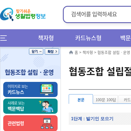
책자형
카드뉴스형
백문
홈
>
책자형
>
협동조합 설립ㆍ운영
협동조합 설립
협동조합 설립ㆍ운영
이미지로 보는
카드뉴스
본문
100문 100답
카드
사례로 보는
백문백답
1단계 : 발기인 모으기
관련법령