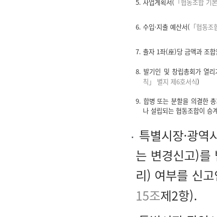
5. 사업계획서(
「협동조합 기본
6. 수입·지출 예산서(
「협동조합
7. 출자 1좌(座)당 금액과 
8. 발기인 및 창립총회가 열
칙」 별지 제6호서식
)
9. 합병 또는 분할을 의결한 
나 설립되는 협동조합이 승계
특별시장·광역시
는 변경신고)를
리) 여부를 신
15조
제2항).