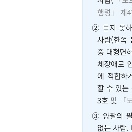
행령」 제4
② 듣지 못하
사람(한쪽 
중 대형면허
체장애로 인
에 적합하
할 수 있는
3호 및
「도
③ 양팔의 
없는 사람.