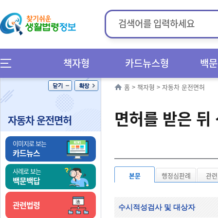
책자형
카드뉴스형
백문
홈
>
책자형
>
자동차 운전면허
면허를 받은 뒤
자동차 운전면허
이미지로 보는
카드뉴스
사례로 보는
본문
행정심판례
관련
백문백답
관련법령
수시적성검사 및 대상자