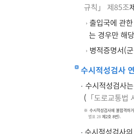
규칙」 제85조
제
출입국에 관한
는 경우만 해당
병적증명서(군 
수시적성검사 연
수시적성검사는 
(
「도로교통법 
※ 수시적성검사에 불합격하거
별표 28
제2호 8번).
수시적성검사의 