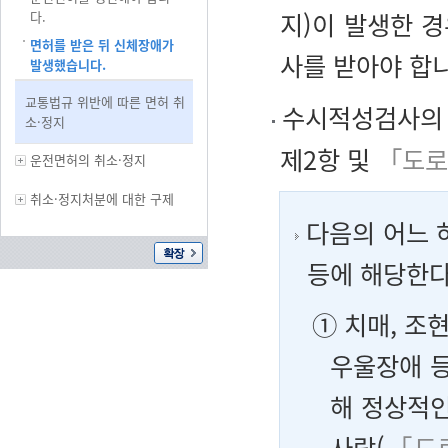
지)이 발생한 
다.
면허를 받은 뒤 신체장애가
사를 받아야 합
발생했습니다.
교통법규 위반에 따른 면허 취
수시적성검사의 
소·정지
제2항 및
「도로
운전면허의 취소·정지
취소·정지처분에 대한 구제
다음의 어느 
등에 해당한다
① 치매, 조
우울장애 등
해 정상적인
사람(
「도