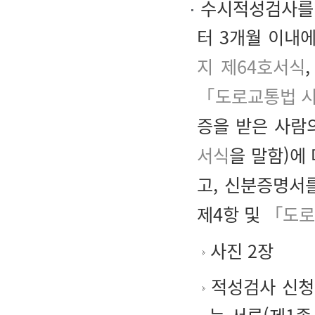
수시적성검사를 
터 3개월 이내
지 제64호서식
「도로교통법 시
증을 받은 사람
서식
을 말함)에
고, 신분증명서
제4항 및
「도로
사진 2장
적성검사 신청