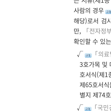
는 서류(제1
사람의 경우
해당)로서 검
만,
「전자정부
확인할 수 있는
√
「의료
3호가목 및
호서식(제1
제65호서식
별지 제74
√
「국민