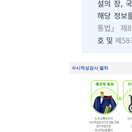
설의 장, 
해당 정보를
통법」 제8
호 및
제58
수시적성검사 절차