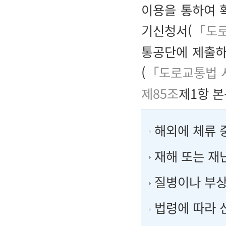
이용을 통하여 
기신청서(
「도로
통공단에 제출하
(
「도로교통법 
제85조
제1항 본
해외에 체류 
재해 또는 재
질병이나 부상
법령에 따라 