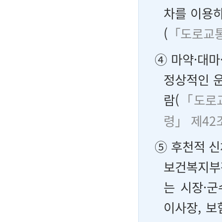
차를 이용하
(
「도로교통
④ 마약·대마
정상적인 운
람(
「도로교
령」 제42
⑤ 후천적 신
보건복지부
는 시장·군
이사장, 보