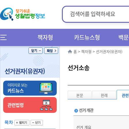
책자형
카드뉴스형
백문
홈
>
책자형
>
선거권자(유권자)
선거소송
선거권자(유권자)
이미지로 보는
카드뉴스
본문
판례
관련
관련법령
선거 개관
목차
선거 개요