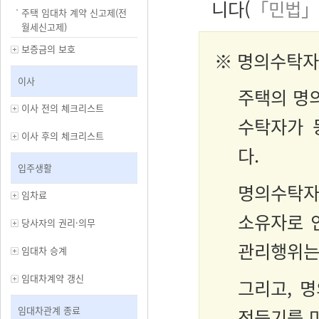
니다(
「민법」 
주택 임대차 계약 신고제(전
월세신고제)
보증금의 보호
※ 명의수탁자
이사
주택의 명
이사 전의 체크리스트
수탁자가 
이사 후의 체크리스트
다.
입주생활
명의수탁자
임차료
소유자로 
당사자의 권리·의무
관리행위는
임대차 승계
임대차계약 갱신
그리고, 
임대차관계 종료
전등기를 