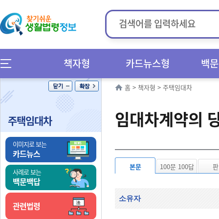
책자형
카드뉴스형
백문
홈
>
책자형
>
주택임대차
임대차계약의 당
주택임대차
이미지로 보는
카드뉴스
본문
100문 100답
판
사례로 보는
백문백답
소유자
관련법령